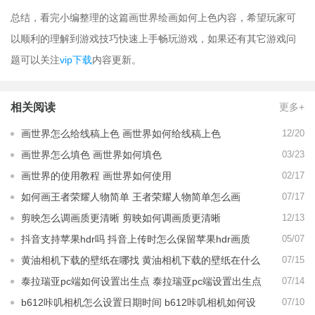
总结，看完小编整理的这篇画世界绘画如何上色内容，希望玩家可
以顺利的理解到游戏技巧快速上手畅玩游戏，如果还有其它游戏问
题可以关注
vip下载
内容更新。
相关阅读
更多+
画世界怎么给线稿上色 画世界如何给线稿上色
12/20
画世界怎么填色 画世界如何填色
03/23
画世界的使用教程 画世界如何使用
02/17
如何画王者荣耀人物简单 王者荣耀人物简单怎么画
07/17
剪映怎么调画质更清晰 剪映如何调画质更清晰
12/13
抖音支持苹果hdr吗 抖音上传时怎么保留苹果hdr画质
05/07
黄油相机下载的壁纸在哪找 黄油相机下载的壁纸在什么
07/15
地方
泰拉瑞亚pc端如何设置出生点 泰拉瑞亚pc端设置出生点
07/14
攻略
b612咔叽相机怎么设置日期时间 b612咔叽相机如何设
07/10