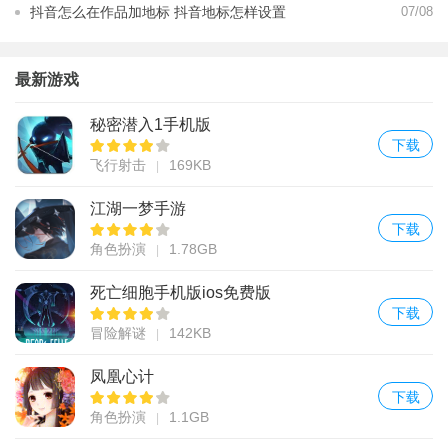
置日期时间
抖音怎么在作品加地标 抖音地标怎样设置
07/08
最新游戏
秘密潜入1手机版
下载
飞行射击
169KB
江湖一梦手游
下载
角色扮演
1.78GB
死亡细胞手机版ios免费版
下载
冒险解谜
142KB
凤凰心计
下载
角色扮演
1.1GB