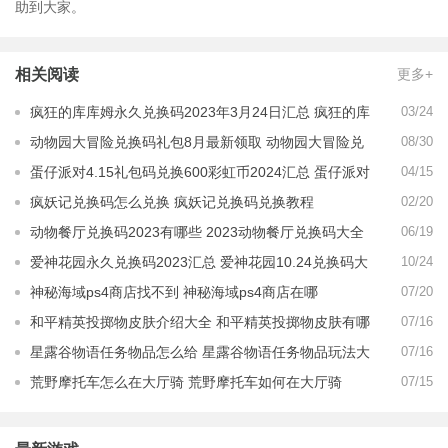
助到大家。
相关阅读
更多+
疯狂的库库姆永久兑换码2023年3月24日汇总 疯狂的库
03/24
库姆永久兑换码2023最新分享
动物园大冒险兑换码礼包8月最新领取 动物园大冒险兑
08/30
换码礼包2023汇总
蛋仔派对4.15礼包码兑换600彩虹币2024汇总 蛋仔派对
04/15
礼包码兑换600彩虹币四月合集
疯妖记兑换码怎么兑换 疯妖记兑换码兑换教程
02/20
动物餐厅兑换码2023有哪些 2023动物餐厅兑换码大全
06/19
爱神花园永久兑换码2023汇总 爱神花园10.24兑换码大
10/24
全
神秘海域ps4商店找不到 神秘海域ps4商店在哪
07/20
和平精英投掷物皮肤介绍大全 和平精英投掷物皮肤有哪
07/16
些
星露谷物语任务物品怎么给 星露谷物语任务物品玩法大
07/16
全
荒野摩托车怎么在大厅骑 荒野摩托车如何在大厅骑
07/15