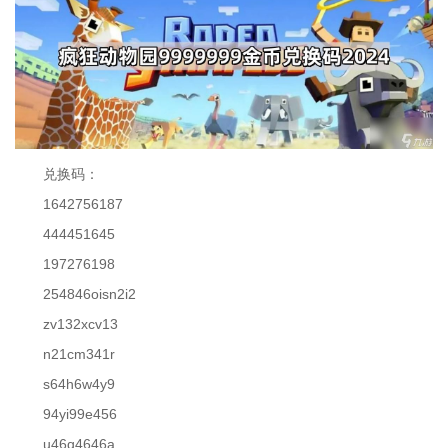
兑换码：
1642756187
444451645
197276198
254846oisn2i2
zv132xcv13
n21cm341r
s64h6w4y9
94yi99e456
u46q4646a