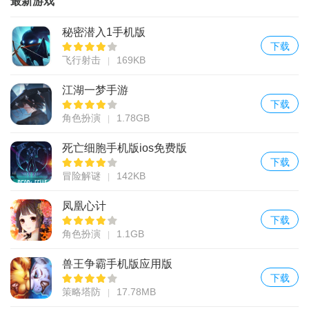
最新游戏
秘密潜入1手机版
下载
飞行射击
169KB
江湖一梦手游
下载
角色扮演
1.78GB
死亡细胞手机版ios免费版
下载
冒险解谜
142KB
凤凰心计
下载
角色扮演
1.1GB
兽王争霸手机版应用版
下载
策略塔防
17.78MB