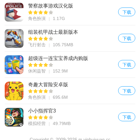
警察故事游戏汉化版
下载
角色扮演
1.17G
组装机甲战士最新版本
下载
飞行射击
105.75MB
超级连一连宝宝养成内购版
下载
休闲益智
152.9M
奇趣大冒险安卓版
下载
角色扮演
695.6M
小小指挥官3
下载
模拟经营
49.79MB
Copyright © 2009-2026 m.viphuiyuan.cc