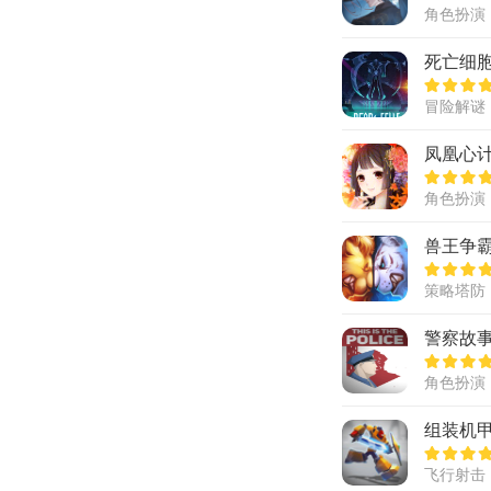
角色扮演
死亡细胞
冒险解谜
凤凰心
角色扮演
兽王争
策略塔防
警察故
角色扮演
组装机
飞行射击