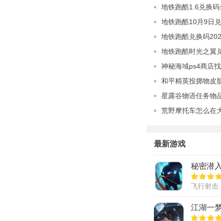
地铁跑酷1.6兑换码
地铁跑酷10月9日兑
地铁跑酷兑换码202
地铁跑酷时光之翼兑
神秘海域ps4商店找
和平精英投掷物皮
星露谷物语任务物
荒野摩托车怎么在
最新游戏
秘密潜入
飞行射击
江湖一