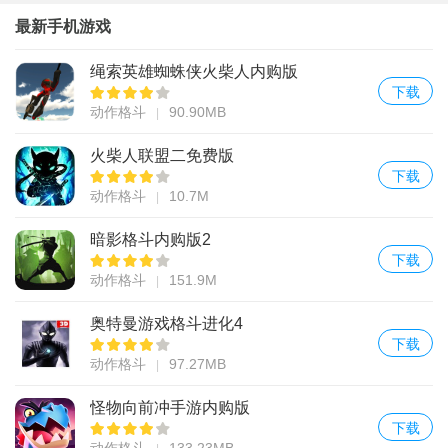
最新手机游戏
绳索英雄蜘蛛侠火柴人内购版
下载
动作格斗
90.90MB
火柴人联盟二免费版
下载
动作格斗
10.7M
暗影格斗内购版2
下载
动作格斗
151.9M
奥特曼游戏格斗进化4
下载
动作格斗
97.27MB
怪物向前冲手游内购版
下载
动作格斗
133.23MB