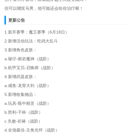
但可以嘲笑马男，他可能还会给你治疗喔！
更新公告
1.新开赛季：魔王赛季（6月18日）
2.新增活动玩法：吃鸡大乱斗
3.新增角色皮肤：
a.啵仔-熔岩魔神（战阶）
b.机甲宝贝-召唤师（战阶）
4.新增武器皮肤：
a.咸鱼-龙骨大剑（战阶）
5.新增收集物品：
a.玩具-瓶中精灵（战阶）
b.胜利-干杯（战阶）
c.失败-祈祷（战阶）
d.全场最佳-主角光环（战阶）