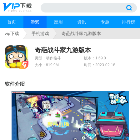
首页
游戏
应用
资讯
专题
排行榜
vip下载
手机游戏
奇葩战斗家九游版本
奇葩战斗家九游版本
类型：动作格斗
版本：1.69.0
大小：819.9M
时间：2023-02-18
软件介绍