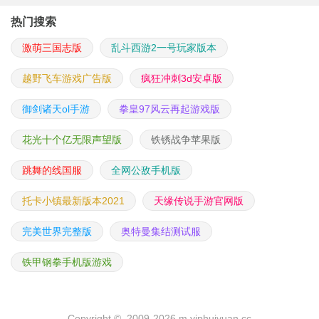
热门搜索
激萌三国志版
乱斗西游2一号玩家版本
越野飞车游戏广告版
疯狂冲刺3d安卓版
御剑诸天ol手游
拳皇97风云再起游戏版
花光十个亿无限声望版
铁锈战争苹果版
跳舞的线国服
全网公敌手机版
托卡小镇最新版本2021
天缘传说手游官网版
完美世界完整版
奥特曼集结测试服
铁甲钢拳手机版游戏
Copyright © 2009-2026 m.viphuiyuan.cc