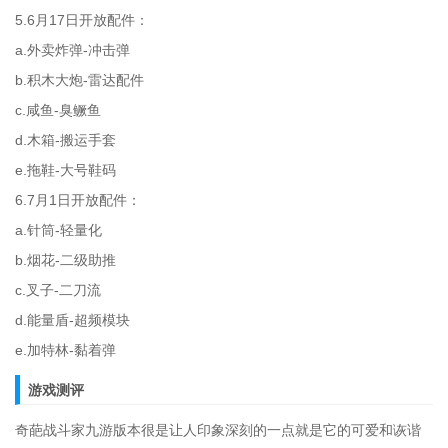
5.6月17日开放配件：
a.外卖炸弹-冲击弹
b.积木大炮-雷达配件
c.咸鱼-臭鳜鱼
d.木箱-搬运手套
e.拖鞋-大号鞋码
6.7月1日开放配件：
a.针筒-轻量化
b.烟花-二级助推
c.叉子-二刀流
d.能量盾-超频模块
e.加特林-黏着弹
游戏测评
奇葩战斗家九游版本很是让人印象深刻的一点就是它的可爱和诙谐