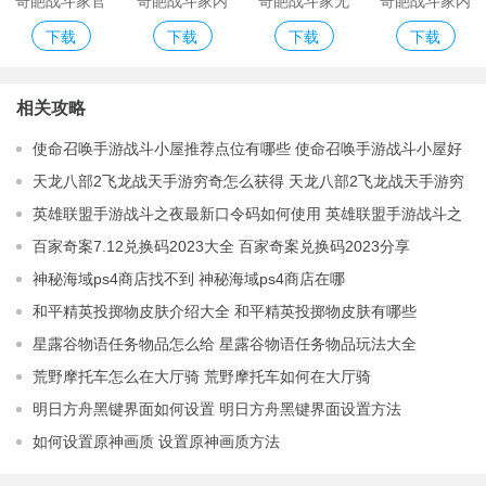
奇葩战斗家官
奇葩战斗家内
奇葩战斗家无
奇葩战斗家内
下载
下载
下载
下载
服
测版
限内购破解版
购免费版
相关攻略
使命召唤手游战斗小屋推荐点位有哪些 使命召唤手游战斗小屋好
点位推荐
天龙八部2飞龙战天手游穷奇怎么获得 天龙八部2飞龙战天手游穷
奇如何获得
英雄联盟手游战斗之夜最新口令码如何使用 英雄联盟手游战斗之
夜最新口令码使用教程
百家奇案7.12兑换码2023大全 百家奇案兑换码2023分享
神秘海域ps4商店找不到 神秘海域ps4商店在哪
和平精英投掷物皮肤介绍大全 和平精英投掷物皮肤有哪些
星露谷物语任务物品怎么给 星露谷物语任务物品玩法大全
荒野摩托车怎么在大厅骑 荒野摩托车如何在大厅骑
明日方舟黑键界面如何设置 明日方舟黑键界面设置方法
如何设置原神画质 设置原神画质方法