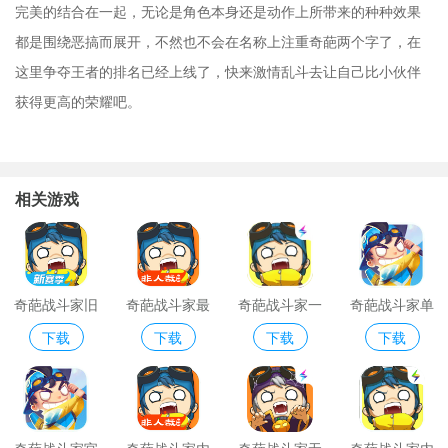
完美的结合在一起，无论是角色本身还是动作上所带来的种种效果
都是围绕恶搞而展开，不然也不会在名称上注重奇葩两个字了，在
这里争夺王者的排名已经上线了，快来激情乱斗去让自己比小伙伴
获得更高的荣耀吧。
相关游戏
奇葩战斗家旧
奇葩战斗家最
奇葩战斗家一
奇葩战斗家单
下载
下载
下载
下载
版本
老版本
号玩家版
机游戏