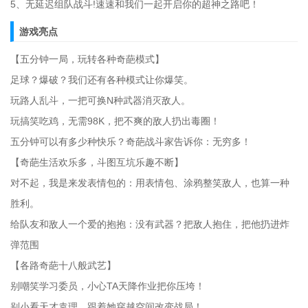
5、无延迟组队战斗!速速和我们一起开启你的超神之路吧！
游戏亮点
【五分钟一局，玩转各种奇葩模式】
足球？爆破？我们还有各种模式让你爆笑。
玩路人乱斗，一把可换N种武器消灭敌人。
玩搞笑吃鸡，无需98K，把不爽的敌人扔出毒圈！
五分钟可以有多少种快乐？奇葩战斗家告诉你：无穷多！
【奇葩生活欢乐多，斗图互坑乐趣不断】
对不起，我是来发表情包的：用表情包、涂鸦整笑敌人，也算一种
胜利。
给队友和敌人一个爱的抱抱：没有武器？把敌人抱住，把他扔进炸
弹范围
【各路奇葩十八般武艺】
别嘲笑学习委员，小心TA天降作业把你压垮！
别小看天才袁理，跟着她穿越空间改变战局！