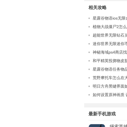
相关攻略
星露谷物语ios无限
植物大战僵尸2怎么
超能世界无限钻石兑
迷你世界无限迷你
神秘海域ps4商店找
和平精英投掷物皮
星露谷物语任务物
荒野摩托车怎么在
明日方舟黑键界面
如何设置原神画质 
最新手机游戏
绳索英