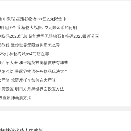
金币教程 星露谷物语ios怎么无限金币
刷无限金币 植物大战僵尸2无限金币如何刷
换码2023汇总 超能世界无限钻石兑换码2023最新分享
币教程 迷你世界无限迷你币怎么弄
不到 神秘海域ps4商店在哪
肤介绍大全 和平精英投掷物皮肤有哪些
品怎么给 星露谷物语任务物品玩法大全
大厅骑 荒野摩托车如何在大厅骑
如何设置 明日方舟黑键界面设置方法
设置原神画质方法
雄蜘蛛侠火柴人内购版