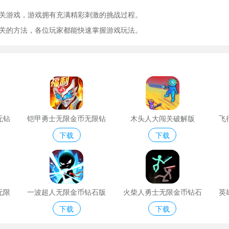
闯关游戏，游戏拥有充满精彩刺激的挑战过程。
过关的方法，各位玩家都能快速掌握游戏玩法。
无钻
铠甲勇士无限金币无限钻
木头人大闯关破解版
飞
下载
下载
石
无限
一波超人无限金币钻石版
火柴人勇士无限金币钻石
英
下载
下载
版