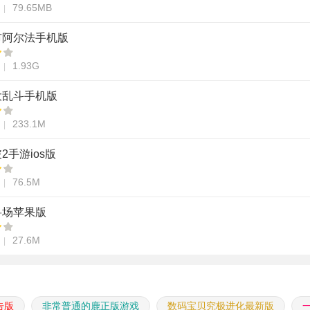
79.65MB
市阿尔法手机版
1.93G
大乱斗手机版
233.1M
2手游ios版
76.5M
兽场苹果版
27.6M
告版
非常普通的鹿正版游戏
数码宝贝究极进化最新版