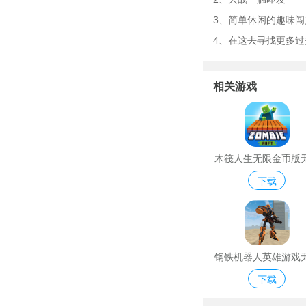
3、简单休闲的趣味
4、在这去寻找更多
相关游戏
木筏人生无限金币版
下载
石版
钢铁机器人英雄游戏
下载
金币无限钻石版