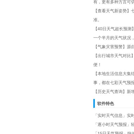
有，更有多种方言可
【查看天气新姿势】
准。
【40日天气超长预测
一个半月的天气状况
【气象灾害预警】源
【出行城市天气对比
便！
【本地生活信息大集
事，都在七彩天气预
【历史天气查询】新
软件特色
「实时天气信息」实
「逐小时天气预报」
「15日天气预报」快