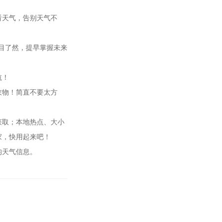
看天气，告别天气不
一目了然，提早掌握未来
航！
衣物！简直不要太方
获取；本地热点、大小
家，快用起来吧！
均天气信息。