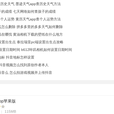
查历史天气 墨迹天气app查历史天气方法
子的成绩 七天网络如何查孩子的成绩
查个人运势 黄历天气app查个人运势方法
气怎么删除 拼多多里的多多天气如何删除
纸在哪找 黄油相机下载的壁纸在什么地方
设置出生点 泰拉瑞亚pc端设置出生点攻略
么设置日期时间 b612咔叽相机如何设置日期时间
地标 抖音地标怎样设置
 抖音视频怎么找到原创作者本人
抖音么 怎么拍游戏视频并上传抖音
pp苹果版
115MB