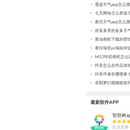
墨迹天气app怎么
七天网络怎么查孩
黄历天气app怎么
拼多多里的多多天
黄油相机下载的壁
泰拉瑞亚pc端如何
b612咔叽相机怎
抖音怎么在作品加
抖音作者在哪搜索
录制梦幻视频能发
最新软件APP
智慧树a
生活实用