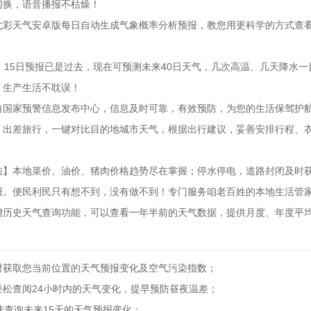
切换，语音播报不枯燥！
七彩天气安卓版每日自动生成气象概率分析预报，教您用更科学的方式查
】15日预报已是过去，现在可预测未来40日天气，几次高温、几天降水
，生产生活不耽误！
自国家预警信息发布中心，信息及时可靠，有效预防，为您的生活保驾护
】出差旅行，一键对比目的地城市天气，根据出行建议，妥善安排行程、
结】本地菜价、油价、猪肉价格趋势尽在掌握；停水停电，道路封闭及时
报。便民利民只有想不到，没有做不到！专门服务咱老百姓的本地生活管
增历史天气查询功能，可以查看一年半前的天气数据，提供月度、年度平
时获取您当前位置的天气预报变化及空气污染指数；
轻松查阅24小时内的天气变化，提早预防昼夜温差；
速查询未来15天的天气预报变化；