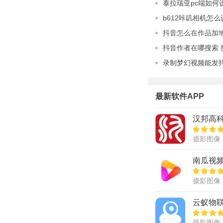
泰拉瑞亚pc端如何
b612咔叽相机怎
抖音怎么在作品加
抖音作者在哪搜索
录制梦幻视频能发
最新软件APP
汉邦高
摄影图像
南瓜视频
摄影图像
云蚁物联
摄影图像