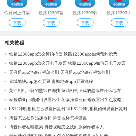
铁路网上订票
铁路12306官
铁路12306软
铁路12306手
下载
下载
下载
下载
官网12306手
网版
件
机版
机版
相关教程
铁路12306app怎么预约抢票 铁路12306app如何预约抢票
铁路12306app怎么开电子发票 铁路12306app如何开电子发票
天府通app地铁行程怎么删 天府通app地铁行程如何删
青城地铁app怎么买票 青城地铁app买票流程
黄油相机下载的壁纸在哪找 黄油相机下载的壁纸在什么地方
泰拉瑞亚pc端如何设置出生点 泰拉瑞亚pc端设置出生点攻略
b612咔叽相机怎么设置日期时间 b612咔叽相机如何设置日期时
间
抖音怎么在作品加地标 抖音地标怎样设置
抖音作者在哪搜索 抖音视频怎么找到原创作者本人